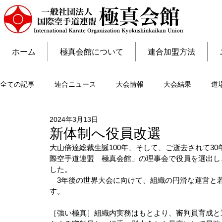
ホーム
極真会館について
連合加盟方法
全ての記事
連合ニュース
大会情報
大会結果
道
2024年3月13日
新体制へ役員改選
大山倍達総裁生誕100年、そして、ご逝去されて3
際空手道連盟　極真会館」の理事会で役員を選出し
した。
　3年後の世界大会に向けて、組織の円滑な運営と
す。
［強い極真］組織内実務はもとより、審判員育成と