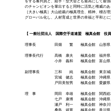
をする審判員と、組手・型大会とも最高にして最強
のチャンピオンを輩出すると同時に活気と権威のあ
［大きい極真］大山総裁の極真理念、精神、稽古理
グローバル化し、人材育成と世界の幸福と平和とに
【 一般社団法人　国際空手道連盟　極真会館　役員
理事長　　　　　田畑　　繁　　極真会館　山形県
理事長代行　　　髙橋　康夫　　極真会館　福井県
　　　　　　　　小井　義和　　極真会館　富山県
副理事長　　　　三和　　純　　極真会館　東京城
　　　　　　　　宮城　健志　　極真会館　沖縄県
　　　　　　　　戸田美智男　　極真会館　愛媛県
理　事　　　　　岡田　幸雄　　極真会館　関西総
　　　　　　　　七戸　康博　　極真会館　沖縄県
　　　　　　　　瀬戸　利一　　極真会館　神奈川
　　　　　　　　桑島　靖寛　　極真会館　香川県