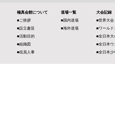
極真会館について
道場一覧
大会記録
熊本県地震で被災された皆様
全空連・直
■ご挨拶
■国内道場
■世界大会
へ 心よりお見舞い申し上げ
のディスカ
■設立趣旨
■海外道場
​■ワール
ます
■活動目的
■全日本大
■組織図
■全日本ウ
■役員人事
■全日本少
一般社団法人 国際空手道連盟 極真会館
【国内部事務局連絡先】
【国際部事務局／
〒990-2447 山形県山形市元木1-3-13
〒900-00
TEL（023）625-0900
TEL（098）
FAX（023）634-1128​
FAX（098）
E-Mail：
office@kyokushin-tabatadojo.com
E-Mail：
ky