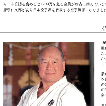
り、非公認を含めると1200万を超る会員が稽古に励んでい
府県に支部があり日本空手界を代表する空手流派になりまし
《
1
極
た
が
し
最
を
の
の
会
連