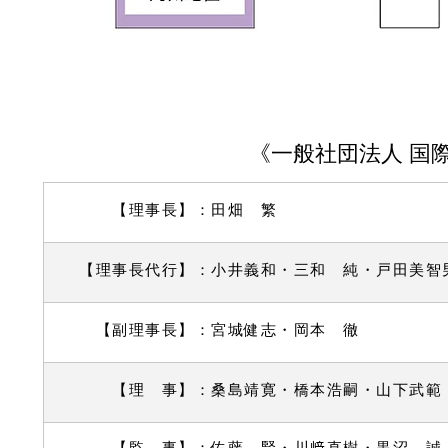
《一般社団法人 国
【理事長】：田畑 繁 【相
【理事長代行】：小井義和・三和 純・戸田美
【副理事長】：宮城健志・岡本 徹
【
理 事
】：桑島靖寛・橋本浩嗣・山下武範
【監 事】：佐藤 賢・川﨑直樹・黒沼 誠