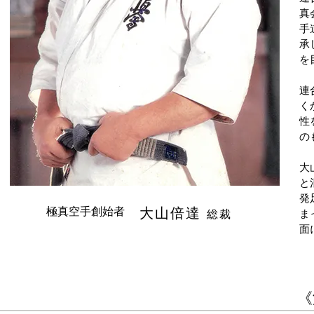
真
手
承
を
連
く
性
の
大
と
発
極真空手創始者
大山倍達
ま
総裁
面
《