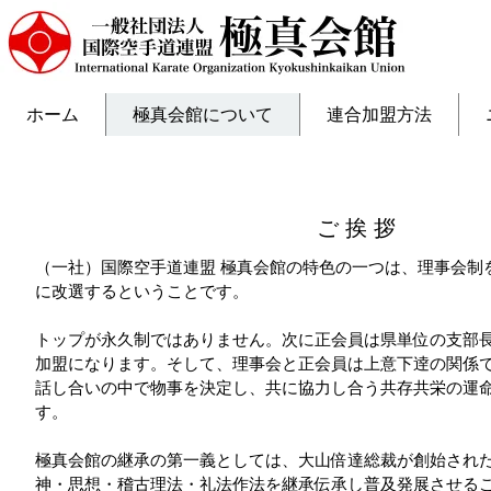
ホーム
極真会館について
連合加盟方法
ご 挨 拶
（一社）国際空手道連盟 極真会館の特色の一つは、理事会制
に改選するということです。
トップが永久制ではありません。次に正会員は県単位の支部
加盟になります。そして、理事会と正会員は上意下逹の関係
話し合いの中で物事を決定し、共に協力し合う共存共栄の運
す。
極真会館の継承の第一義としては、大山倍達総裁が創始され
神・思想・稽古理法・礼法作法を継承伝承し普及発展させる