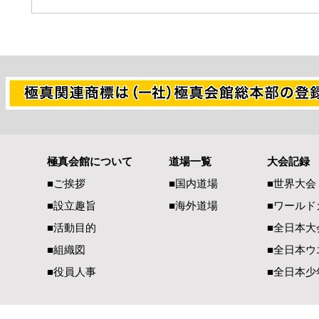
極真会館について
道場一覧
大会記録
■ご挨拶
■国内道場
■世界大会
■設立趣旨
■海外道場
​■ワール
■活動目的
■全日本大
■組織図
■全日本ウ
■役員人事
■全日本少