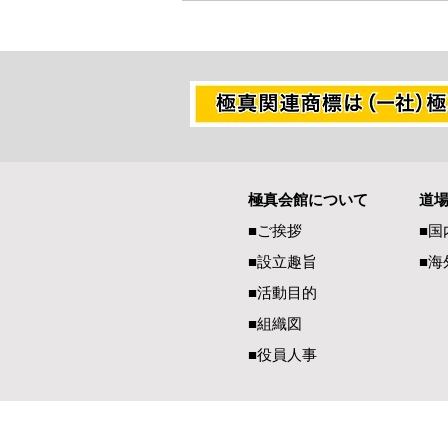
極真会館について
道
■ご挨拶
■国
■設立趣旨
■海
■活動目的
■組織図
■役員人事