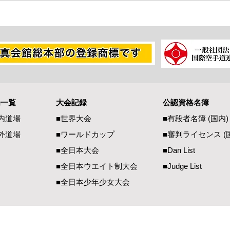
場一覧
大会記録
公認資格名簿
内道場
■世界大会
■有段者名
簿
(国内
)
外道場
​■ワールドカップ
■審判ラ
イ
セ
ンス (
■全日本大会
■Dan Li
st
■全日本ウエイト制大会
■Judge List
■全日本少年少女大会