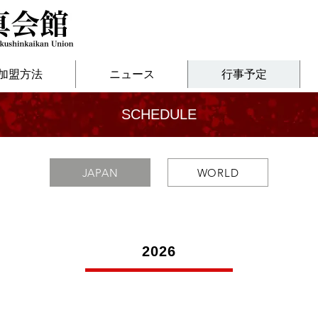
加盟方法
ニュース
行事予定
SCHEDULE
JAPAN
WORLD
2026
- 連合行事 | 全日本大会 -
- 連合行事 -