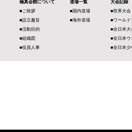
極真会館について
道場一覧
大会記録
世界大会代表選考について
熊本県地震
■ご挨拶
■国内道場
■世界大会
へ 心より
■設立趣旨
■海外道場
​■ワール
ます
■活動目的
■全日本大
■組織図
■全日本ウ
■役員人事
■全日本少
一般社団法人 国際空手道連盟 極真会館
【国内部事務局連絡先】
【国際部事務局／
〒990-2447 山形県山形市元木1-3-13
〒900-00
TEL（023）625-0900
TEL（098）
FAX（023）634-1128​
FAX（098）
E-Mail：
office@kyokushin-tabatadojo.com
E-Mail：
ky