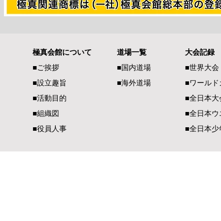
極真会館について
道場一覧
大会記録
■ご挨拶
■国内道場
■世界大会
■設立趣旨
■海外道場
​■ワール
■活動目的
■全日本大
■組織図
■全日本ウ
■役員人事
■全日本少
一般社団法人 国際空手道連盟 極真会館
【国内部事務局連絡先】
【国際部事務局／
〒990-2447 山形県山形市元木1-3-13
〒900-00
TEL（023）625-0900
TEL（098）