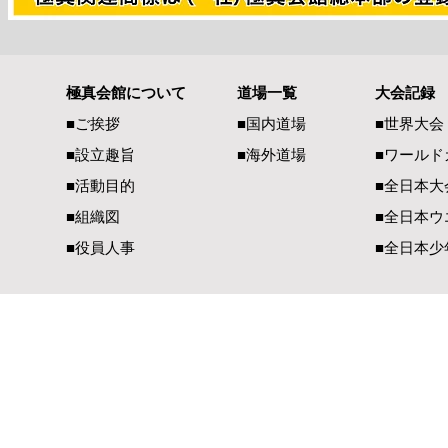
極真会館について
道場一覧
大会記録
第51回全日本大会開催のお知
第50回全
■ご挨拶
■国内道場
■世界大会
らせ
会
■設立趣旨
■海外道場
​■ワール
■活動目的
■全日本大
■組織図
■全日本ウ
■役員人事
■全日本少
一般社団法人 国際空手道連盟 極真会館
【国内部事務局連絡先】
【国際部事務局／
〒990-2447 山形県山形市元木1-3-13
〒900-00
TEL（023）625-0900
TEL（098）
FAX（023）634-1128​
FAX（098）