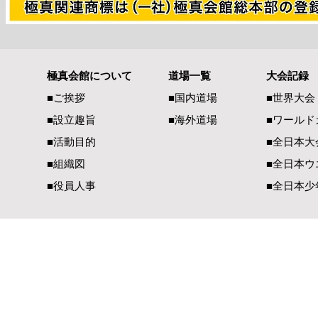
極真会館について
道場一覧
大会記録
熊本県地震で被災された皆様
全空連・直
■ご挨拶
■国内道場
■世界大会
へ 心よりお見舞い申し上げ
のディスカ
■設立趣旨
■海外道場
​■ワール
ます
■活動目的
■全日本大
■組織図
■全日本ウ
■役員人事
■全日本少
一般社団法人 国際空手道連盟 極真会館
【国内部事務局連絡先】
【国際部事務局／
〒990-2447 山形県山形市元木1-3-13
〒900-00
TEL（023）625-0900
TEL（098）