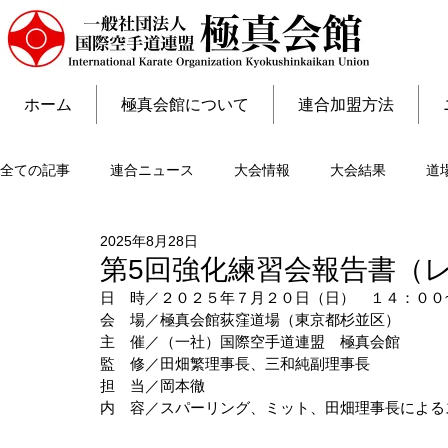
ホーム
極真会館について
連合加盟方法
全ての記事
連合ニュース
大会情報
大会結果
道
2025年8月28日
第5回強化練習会報告書（レホ
日　時／２０２５年７月２０日（日）　１４：００
会　場／極真会館荻窪道場（東京都杉並区）
主　催／（一社）国際空手道連盟　極真会館
監　修／田畑繁理事長、三和純副理事長
担　当／岡本徹
内　容／スパーリング、ミット、田畑理事長による