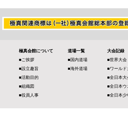
極真会館について
道場一覧
大会記録
世界大会代表選考について
熊本県地震
■ご挨拶
■国内道場
■世界大会
へ 心より
■設立趣旨
■海外道場
​■ワール
ます
■活動目的
■全日本大
■組織図
■全日本ウ
■役員人事
■全日本少
一般社団法人 国際空手道連盟 極真会館