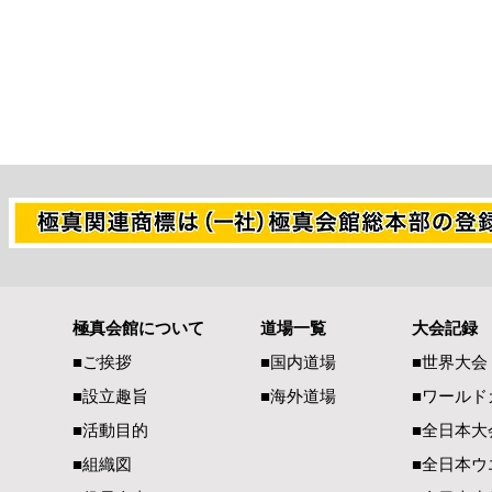
極真会館について
道場一覧
大会記録
世界大会代表選考について
熊本県地震
■ご挨拶
■国内道場
■世界大会
へ 心より
■設立趣旨
■海外道場
​■ワール
ます
■活動目的
■全日本大
■組織図
■全日本ウ