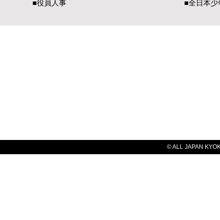
■役員人事
■全日本少
一般社団法人 国際空手道連盟 極真会館
【国内部事務局連絡先】
【国際部事務局／
〒990-2447 山形県山形市元木1-3-13
〒900-00
TEL（023）625-0900
TEL（098）
FAX（023）634-1128​
FAX（098）
E-Mail：
office@kyokushin-tabatadojo.com
E-Mail：
ky
© ALL JAPAN KYOKU