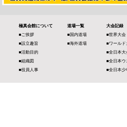
極真会館について
道場一覧
大会記録
世界大会代表選考について
第4回オー
■ご挨拶
■国内道場
■世界大会
全日本大会
■設立趣旨
■海外道場
​■ワール
■活動目的
■全日本大
■組織図
■全日本ウ
■役員人事
■全日本少
一般社団法人 国際空手道連盟 極真会館
【国内部事務局連絡先】
【国際部事務局／
〒990-2447 山形県山形市元木1-3-13
〒900-00
TEL（023）625-0900
TEL（098）
FAX（023）634-1128​
FAX（098）